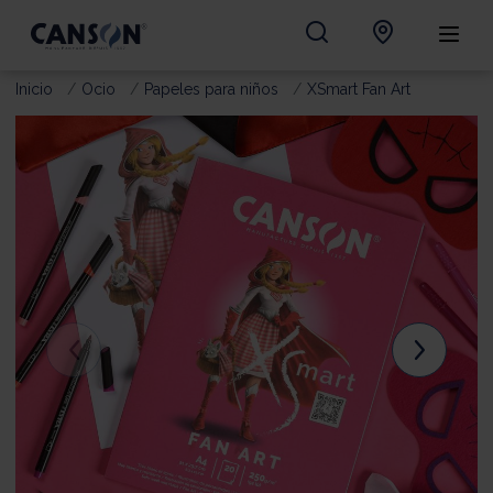
Inicio
Ocio
Papeles para niños
XSmart Fan Art