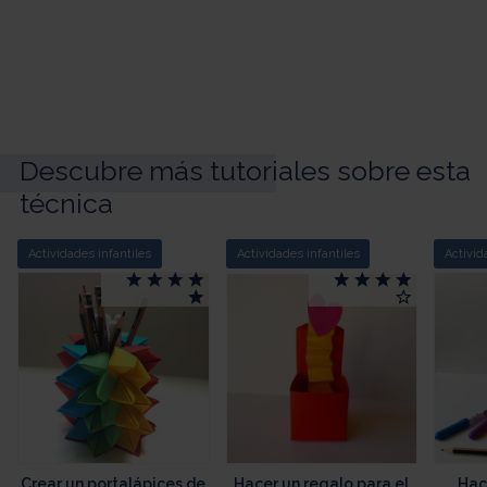
Descubre más tutoriales sobre esta
técnica
Actividades infantiles
Actividades infantiles
Activid
Crear un portalápices de
Hacer un regalo para el
Hac