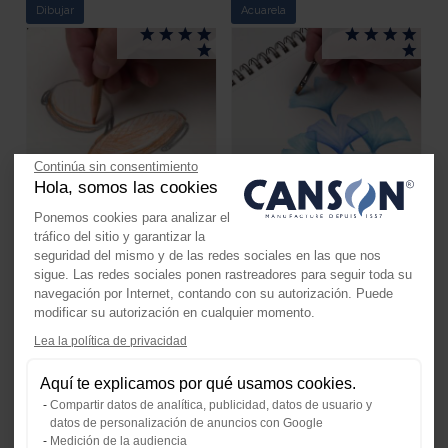
Dibujar
Acuarela
Continúa sin consentimiento
Hola, somos las cookies
Ponemos cookies para analizar el
Aprender a dibujar una silla
Cómo pintar hojas de
tráfico del sitio y garantizar la
de diseño paso a paso
ginkgo paso a paso en
seguridad del mismo y de las redes sociales en las que nos
papel Canson XL Acuarela
sigue. Las redes sociales ponen rastreadores para seguir toda su
navegación por Internet, contando con su autorización. Puede
modificar su autorización en cualquier momento.
Dibujar
Técnicas mixtas
Lea la política de privacidad
Axeptio consent
Plataforma de Gestión de Consenti
Aquí te explicamos por qué usamos cookies.
Nuestra plataforma te permite perso
Compartir datos de analítica, publicidad, datos de usuario y
datos de personalización de anuncios con Google
Medición de la audiencia