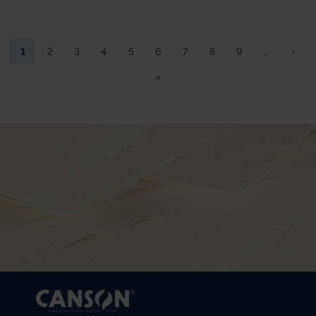
1
2
3
4
5
6
7
8
9
…
›
»