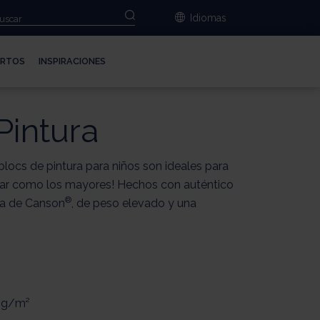
e
Idiomas
ERTOS
INSPIRACIONES
Pintura
blocs de pintura para niños son ideales para
ar como los mayores! Hechos con auténtico
®
ra de Canson
, de peso elevado y una
0 g/m²