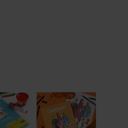
miento: Personaliza tus Opciones
nalizar y gestionar tus ajustes de privacidad, garantizando el cumplim