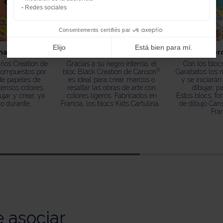
Redes sociales
Consentements certifiés par
Elijo
Está bien para mí.
na de color
Kids Cartulina negra
Mis primer
iños Creation de
Gracias a su negro intenso, el
Con los bloc
®
compuestos por
bloc Black Creation de Canson
Garabatos los 
de papeles de
es ideal para crear marcos o
y se iniciarán
tensos colores,
resaltar las obras de arte con
dibujar, pi
ujar y crear, ya
colores ligeros. Fabricados en
Estos blocs, f
o durante...
Francia, los blocs Kids Cartulina...
de dibujo Can
Fran
 asociar