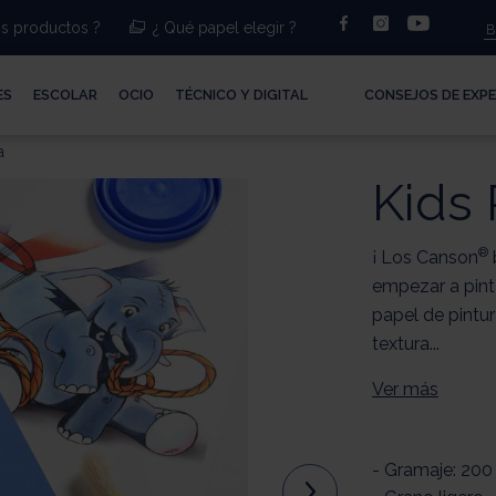
facebook
instagram
youtub
s productos ?
¿ Qué papel elegir ?
ES
ESCOLAR
OCIO
TÉCNICO Y DIGITAL
CONSEJOS DE EXP
a
Kids 
®
¡ Los Canson
empezar a pint
papel de pintu
textura...
Ver más
- Gramaje: 20