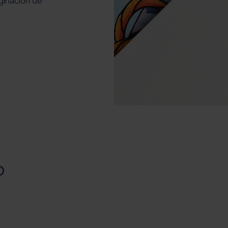
ginación de
o