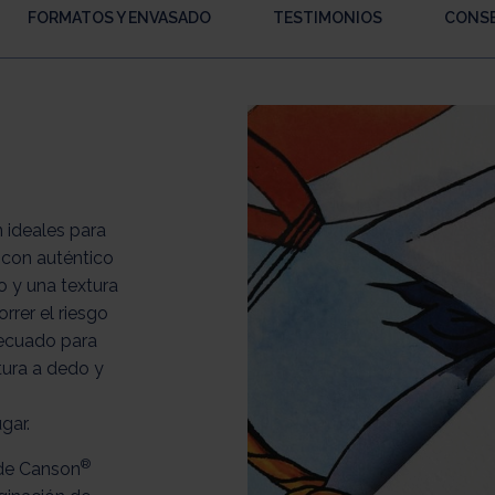
FORMATOS Y ENVASADO
TESTIMONIOS
CONSE
 ideales para
con auténtico
o y una textura
rrer el riesgo
decuado para
tura a dedo y
gar.
®
 de Canson