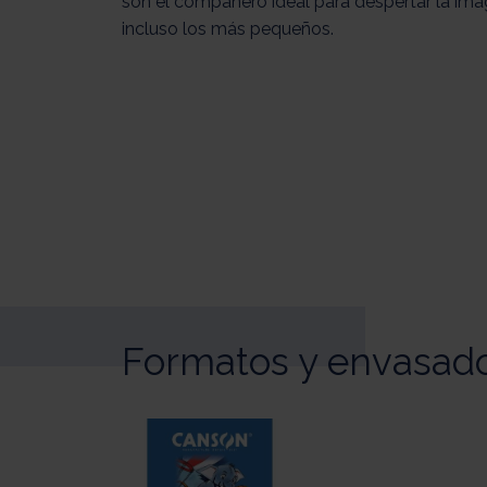
son el compañero ideal para despertar la ima
incluso los más pequeños.
Formatos y envasad