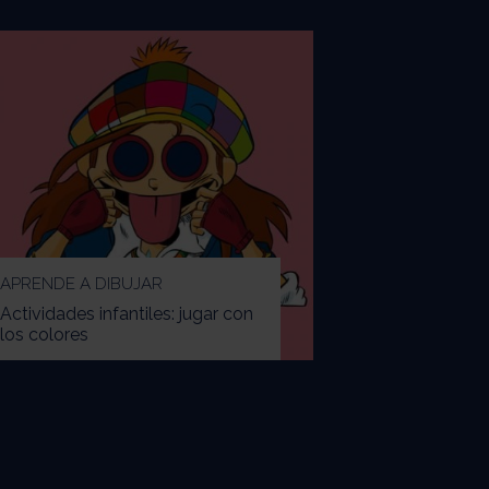
APRENDE A DIBUJAR
Actividades infantiles: jugar con
los colores