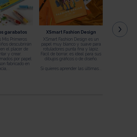
os garabatos
XSmart Fashion Design
XSmar
s Mis Primeros
XSmart Fashion Design es un
XSmart Fan Ar
niños descubrirán
papel muy blanco y suave para
blanco y resis
 en el placer de
rotuladores punta fina y lápiz.
tus personaj
ntar y crear.
Fácil de borrar, es ideal para sus
rotuladores y
ormados por papel
dibujos gráficos o de diseño.
fina. Su su
son fabricado en
re
cia,...
Si quieres aprender las últimas...
al borr