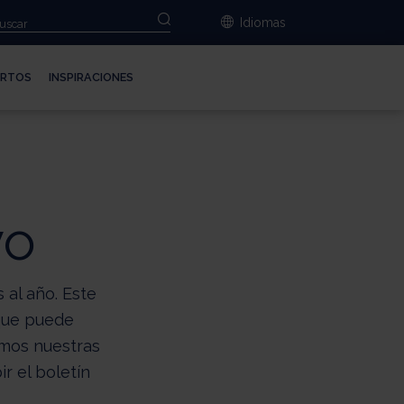
e
Idiomas
ERTOS
INSPIRACIONES
vo
 al año. Este
 que puede
emos nuestras
r el boletín