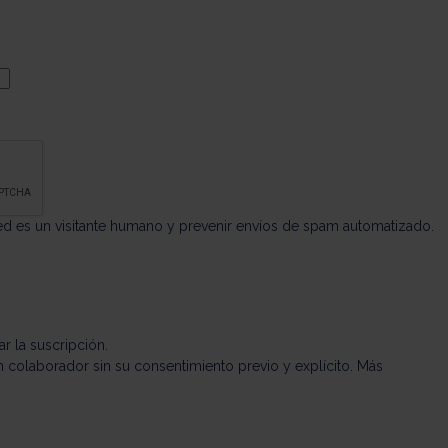
ed es un visitante humano y prevenir envíos de spam automatizado.
miento: Personaliza tus Opciones
nalizar y gestionar tus ajustes de privacidad, garantizando el cumplim
r la suscripción.
ún colaborador sin su consentimiento previo y explícito. Más