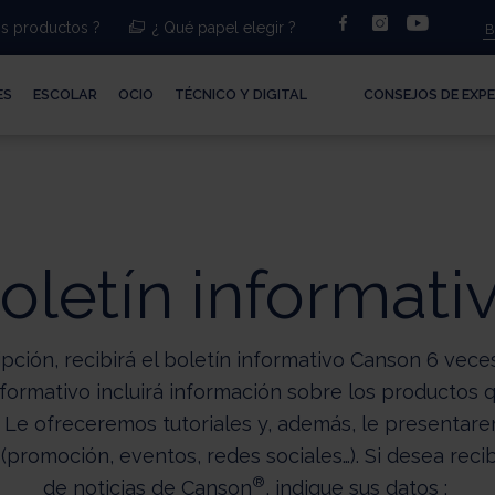
facebook
instagram
youtub
s productos ?
¿ Qué papel elegir ?
ES
ESCOLAR
OCIO
TÉCNICO Y DIGITAL
CONSEJOS DE EXP
oletín informati
ipción, recibirá el boletín informativo Canson 6 veces
nformativo incluirá información sobre los productos
r. Le ofreceremos tutoriales y, además, le presentar
promoción, eventos, redes sociales…). Si desea recibi
®
de noticias de Canson
, indique sus datos :