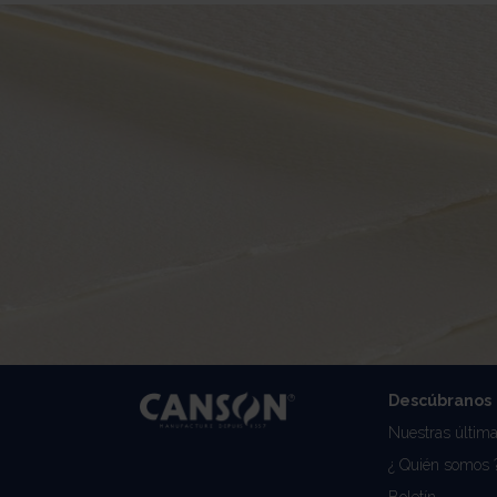
Descúbranos
Nuestras última
¿ Quién somos 
Boletín