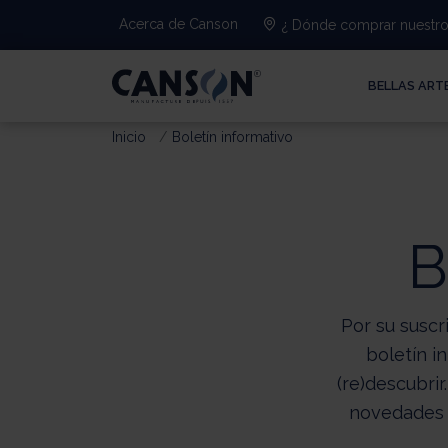
Acerca de Canson
¿ Dónde comprar nuestro
BELLAS ART
Inicio
Boletín informativo
B
Por su suscr
boletín i
(re)descubri
novedades (