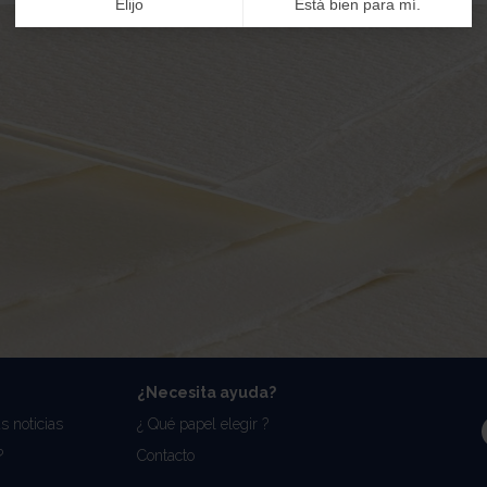
Elijo
Está bien para mí.
¿Necesita ayuda?
s noticias
¿ Qué papel elegir ?
?
Contacto