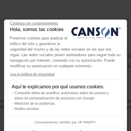
Continúa sin consentimiento
Hola, somos las cookies
CAPTCHA
Ponemos cookies para analizar el
tráfico del sitio y garantizar la
seguridad del mismo y de las redes sociales en las que nos
sigue. Las redes sociales ponen rastreadores para seguir toda su
navegación por Internet, contando con su autorización. Puede
modificar su autorización en cualquier momento.
Esta pregunta es para comprobar si ust
Lea la política de privacidad
Axeptio consent
Plataforma de Gestión de Consenti
Aquí te explicamos por qué usamos cookies.
Nuestra plataforma te permite perso
Compartir datos de analítica, publicidad, datos de usuario y
datos de personalización de anuncios con Google
o de nuestros boletines informativos contiene un enlace para cancela
Medición de la audiencia
os utilizará Canson. No se prestarán, ni alquilarán, ni cederán a ning
Redes sociales
Consentements certifiés par