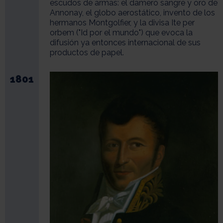
escudos de armas: el damero sangre y oro de
Annonay, el globo aerostático, invento de los
hermanos Montgolfier, y la divisa Ite per
orbem ("Id por el mundo") que evoca la
difusión ya entonces internacional de sus
productos de papel.
1801