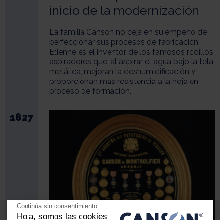
inicio de la modernización
La familia Canson no ceja en su empeño de
perfeccionar sus procesos de fabricación.
Etienne es el inventor de los famosos rodillos
aspiradores que, al aspirar el agua bajo la tela
metálica, mejoran la deshumidificación y
proporcionan más resistencia a la hoja en
proceso de formación.
1827
Continúa sin consentimiento
Hola, somos las cookies