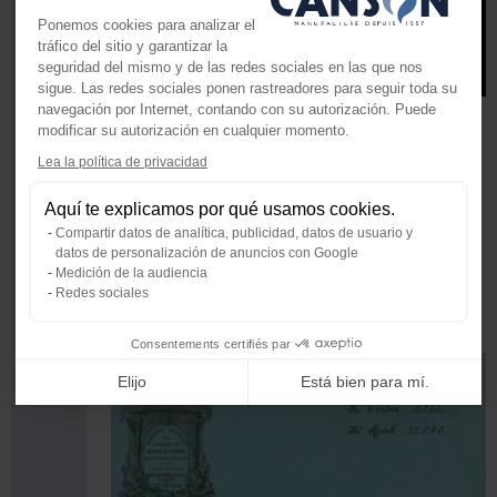
Ponemos cookies para analizar el
tráfico del sitio y garantizar la
seguridad del mismo y de las redes sociales en las que nos
sigue. Las redes sociales ponen rastreadores para seguir toda su
navegación por Internet, contando con su autorización. Puede
modificar su autorización en cualquier momento.
El encolado en masa, una nueva etapa
Lea la política de privacidad
Con la máquina de papel, se hace necesario
Axeptio consent
Plataforma de Gestión de Consenti
modernizar el encolado.
Aquí te explicamos por qué usamos cookies.
¿Cómo sumergir manualmente hojas tan
Nuestra plataforma te permite perso
Compartir datos de analítica, publicidad, datos de usuario y
largas en un baño de gelatina?
datos de personalización de anuncios con Google
Barthélémy y Etienne de Canson desarrollan
Medición de la audiencia
un producto adhesivo, a base de cera, que se
Redes sociales
mezcla en la pasta de papel.
Consentements certifiés par
1865
Elijo
Está bien para mí.