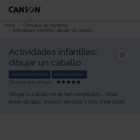
Inicio
Consejos de expertos
Actividades infantiles: dibujar un caballo
Actividades infantiles:
dibujar un caballo
Actividades infantiles
Aprende a dibujar
Observe este artículo
Give
Give
Give
Give
Give
Activités
Activités
Activités
Activités
Activités
enfants
enfants
enfants
enfants
enfants
Dibujar tu caballo no es tan complicado ... Unas
:
:
:
:
:
líneas de lápiz, un poco de color y listo. ¡Hue dada!
Dessiner
Dessiner
Dessiner
Dessiner
Dessiner
un
un
un
un
un
cheval
cheval
cheval
cheval
cheval
1/5
2/5
3/5
4/5
5/5