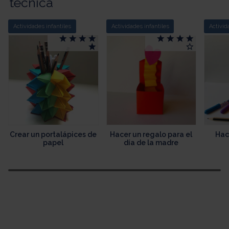
técnica
Actividades infantiles
Actividades infantiles
Activid
Crear un portalápices de
Hacer un regalo para el
Hac
papel
día de la madre