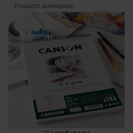
Producto aconsejado:
®
"C" à grain
125 g/m²