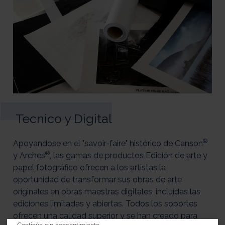
Tecnico y Digital
®
Apoyandose en el "savoir-faire" histórico de Canson
®
y Arches
, las gamas de productos Edición de arte y
papel fotográfico ofrecen a los artistas la
oportunidad de transformar sus obras de arte
originales en obras maestras digitales, incluidas las
ediciones limitadas y abiertas. Todos los soportes
ofrecen una calidad superior y se han creado para