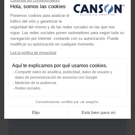
Continúa sin consentimiento
satisfacer las demandas del mercado creativo digital
Hola, somos las cookies
actual.
Ponemos cookies para analizar el
DESCUBRIR EL UNIVERSO TECNICO Y DIGITAL
tráfico del sitio y garantizar la
seguridad del mismo y de las redes sociales en las que nos
sigue. Las redes sociales ponen rastreadores para seguir toda su
navegación por Internet, contando con su autorización. Puede
modificar su autorización en cualquier momento.
Lea la política de privacidad
Axeptio consent
Plataforma de Gestión de Consenti
Aquí te explicamos por qué usamos cookies.
¿ Qué papel elegir ?
Nuestra plataforma te permite perso
Compartir datos de analítica, publicidad, datos de usuario y
datos de personalización de anuncios con Google
Medición de la audiencia
Redes sociales
Consentements certifiés par
Elijo
Está bien para mí.