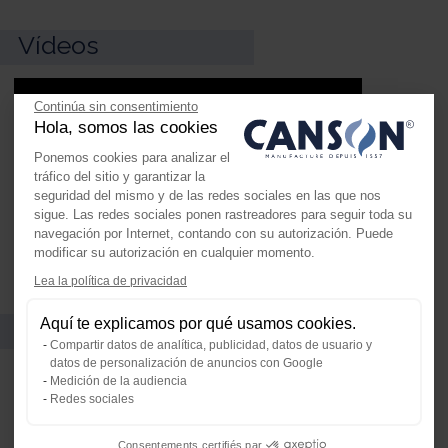
Vídeos
Continúa sin consentimiento
Hola, somos las cookies
Ponemos cookies para analizar el
tráfico del sitio y garantizar la
seguridad del mismo y de las redes sociales en las que nos
sigue. Las redes sociales ponen rastreadores para seguir toda su
navegación por Internet, contando con su autorización. Puede
modificar su autorización en cualquier momento.
Lea la política de privacidad
Axeptio consent
Plataforma de Gestión de Consenti
También le puede gustar
Aquí te explicamos por qué usamos cookies.
Nuestra plataforma te permite perso
Compartir datos de analítica, publicidad, datos de usuario y
datos de personalización de anuncios con Google
Medición de la audiencia
Redes sociales
Consentements certifiés par