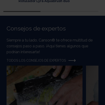
Rotulador Lyra Aquabrush duo
D
Consejos de expertos
Siempre a tu lado, Canson® te ofrece multitud de
consejos paso a paso. ¡Aquí tienes algunos que
podrían interesarte!
TODOS LOS CONSEJOS DE EXPERTOS