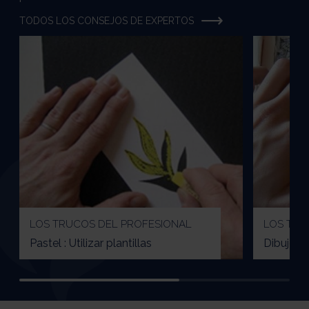
TODOS LOS CONSEJOS DE EXPERTOS
LOS TRUCOS DEL PROFESIONAL
LOS TRU
Pastel : Utilizar plantillas
Dibujo: D