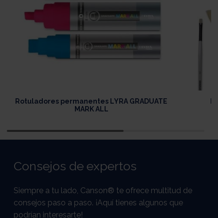
Rotuladores permanentes LYRA GRADUATE
D
MARK ALL
Consejos de expertos
Siempre a tu lado, Canson® te ofrece multitud de
consejos paso a paso. ¡Aquí tienes algunos que
podrían interesarte!