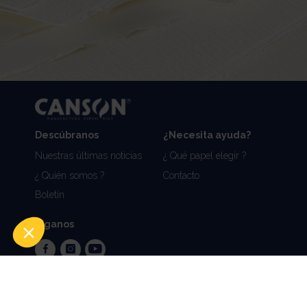
Descúbranos
¿Necesita ayuda?
Nuestras últimas noticias
¿ Qué papel elegir ?
¿ Quién somos ?
Contacto
Boletín
Síganos
facebook
instagram
youtube
Notas legales y créditos