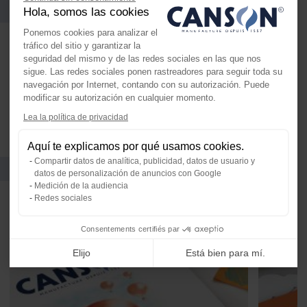
Colores
Hola, somos las cookies
Ponemos cookies para analizar el
tráfico del sitio y garantizar la
seguridad del mismo y de las redes sociales en las que nos
sigue. Las redes sociales ponen rastreadores para seguir toda su
navegación por Internet, contando con su autorización. Puede
modificar su autorización en cualquier momento.
Lea la política de privacidad
Axeptio consent
Plataforma de Gestión de Consenti
Aquí te explicamos por qué usamos cookies.
Nuestra plataforma te permite perso
Compartir datos de analítica, publicidad, datos de usuario y
También le puede gustar
datos de personalización de anuncios con Google
Medición de la audiencia
Redes sociales
Consentements certifiés par
Elijo
Está bien para mí.