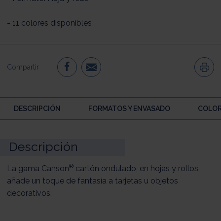
- 11 colores disponibles
Compartir
DESCRIPCIÓN
FORMATOS Y ENVASADO
COLO
Descripción
®
La gama Canson
cartón ondulado, en hojas y rollos,
añade un toque de fantasía a tarjetas u objetos
decorativos.