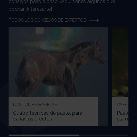
consejos paso a paso. ¡Aquí tienes algunos que
podrían interesarte!
TODOS LOS CONSEJOS DE EXPERTOS
NOCIONES BÁSICAS
PASO A 
Cuatro técnicas de pastel para
Pastel :
variar los efectos
claroscu