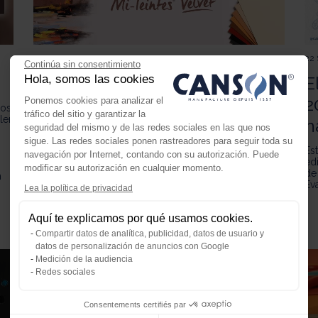
29 SEPTIEMBRE 2025
22
Continúa sin consentimiento
Concurso Artístico Canson
E
Hola, somos las cookies
Mi-Teintes Velvet
2
Ponemos cookies para analizar el
ros
tráfico del sitio y garantizar la
ler
n
seguridad del mismo y de las redes sociales en las que nos
El papel
Canson Mi-Teintes Velvet
destaca por su
composición única y su
infinidad de posibilidades
sigue. Las redes sociales ponen rastreadores para seguir toda su
Es
de superponer capas de
pastel y técnicas
navegación por Internet, contando con su autorización. Puede
ed
húmedas
para obtener efectos increíbles, ofreciendo
modificar su autorización en cualquier momento.
de 
a los artistas nuevas posibilidades de creación. Este
n
Eva
papel fue galardonado con el
2º premio (producto
Lea la política de privacidad
del año) en el Creativeworld 2025.
Axeptio consent
Plataforma de Gestión de Consenti
Aquí te explicamos por qué usamos cookies.
Nuestra plataforma te permite perso
Compartir datos de analítica, publicidad, datos de usuario y
datos de personalización de anuncios con Google
Medición de la audiencia
Redes sociales
Consentements certifiés par