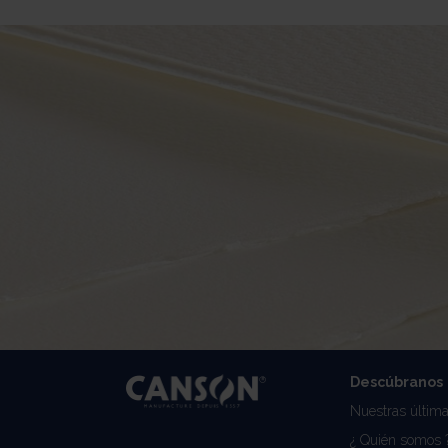
Descúbranos
Nuestras última
¿ Quién somos 