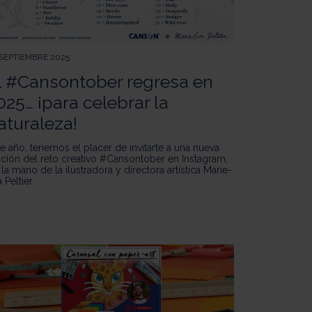
 SEPTIEMBRE 2025
l #Cansontober regresa en
025… ¡para celebrar la
aturaleza!
te año, tenemos el placer de invitarte a una nueva
ición del reto creativo #Cansontober en Instagram,
la mano de la ilustradora y directora artística Marie-
 Peltier.
miento: Personaliza tus Opciones
nalizar y gestionar tus ajustes de privacidad, garantizando el cumplim