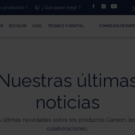
facebook
instagram
youtub
s productos ?
¿ Qué papel elegir ?
ES
ESCOLAR
OCIO
TÉCNICO Y DIGITAL
CONSEJOS DE EXP
Nuestras última
noticias
 últimas novedades sobre los productos Canson, los
colaboraciones…