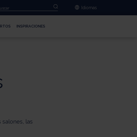
e
Idiomas
ERTOS
INSPIRACIONES
s
 salones, las