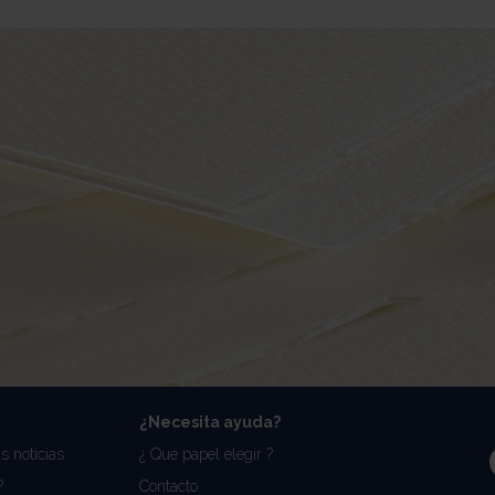
¿Necesita ayuda?
s noticias
¿ Qué papel elegir ?
?
Contacto