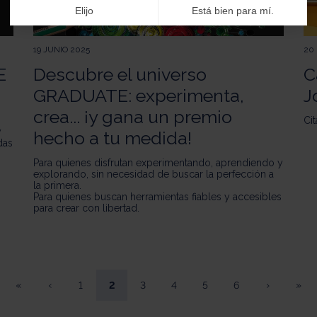
Elijo
Está bien para mí.
19 JUNIO 2025
20
E
Descubre el universo
C
GRADUATE: experimenta,
J
crea... ¡y gana un premio
Cit
y
hecho a tu medida!
das
Para quienes disfrutan experimentando, aprendiendo y
explorando, sin necesidad de buscar la perfección a
la primera.
Para quienes buscan herramientas fiables y accesibles
para crear con libertad.
«
‹
1
2
3
4
5
6
›
»